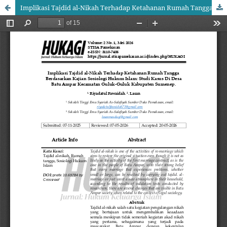
Implikasi Tajdid al-Nikah Terhadap Ketahanan Rumah Tangga Berdasarkan Kajian Sosiologi Hukum Islam: Studi Kasus Di Desa Batu Ampar Kecamatan Guluk-Guluk Kabupaten Sumenep