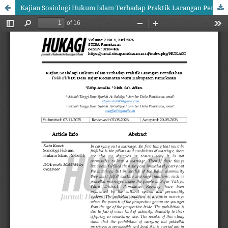
Kajian Sosiologi Hukum Islam Terhadap Praktik Larangan Pernikahan Pakbellih Di Desa Bajur Kecamatan Waru Kabupaten Pamekasan