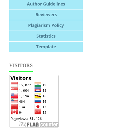
Author Guidelines
Reviewers
Plagiarism Policy
Statistics
Template
VISITORS