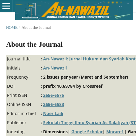
HOME
/
About the Journal
About the Journal
Journal title
:
An-Nawazil: Jurnal Hukum dan Syariah Kon
Initials
:
An-Nawazil
Frequency
: 2 issues per year (Maret and September)
DOI
: prefix 10.69784 by Crossreef
Print ISSN
:
2656-6575
Online ISSN
:
2656-6583
Editor-in-chief
:
Noer Laili
Publisher
:
Sekolah Tinggi Ilmu Syariah As-Salafiyah (ST
Indexing
: Dimensions|
Google Scholar
|
Moraref
| Gar