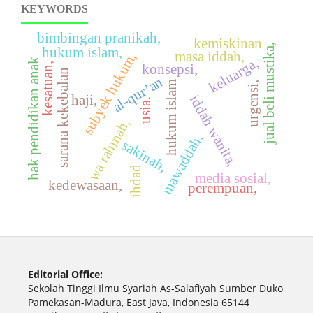
KEYWORDS
bimbingan pranikah,
kemiskinan
jual beli mustika,
hukum islam,
masa iddah,
subyek hukum,
keluarga,
hak pendidikan anak
kesatuan,
konsepsi,
sarana kekebalan
al-qur’an
hukum islam
urgensi,
iddah wanita,
haji,
usia.
wa rahmah,
mawaddah,
sakinah,
ihdad
media sosial,
kedewasaan,
perempuan,
Editorial Office:
Sekolah Tinggi Ilmu Syariah As-Salafiyah Sumber Duko
Pamekasan-Madura, East Java, Indonesia 65144