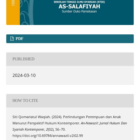
PDF
PUBLISHED
2024-03-10
HOW TO CITE
Siti Qomariatul Waqiah. (2024). Perlindungan Perempuan dan Anak
Menurut Perspektif Hukum Kontemporer.
An-Nawazil: Jurnal Hukum Dan
Syariah Kontemporer
,
2
(02), 56–70.
https://doi.org/10.69784/annawazil.v2i02.99